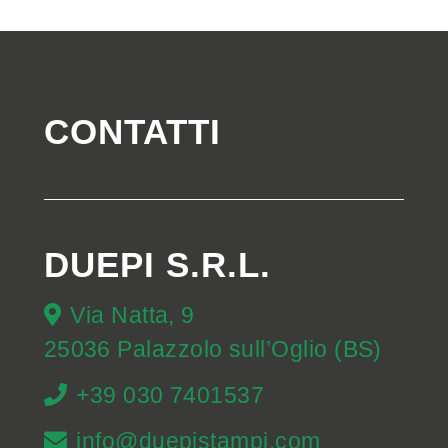
CONTATTI
DUEPI S.R.L.
Via Natta, 9
25036 Palazzolo sull’Oglio (BS)
+39 030 7401537
info@duepistampi.com